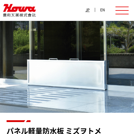
JP
EN
パネル軽量防水板
ミズヲトメ