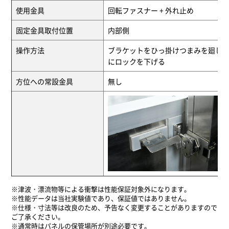
使用金具
回転ファスナー + 外れ止め
固定金具取付位置
内部側
操作方法
ブラケットをひっ掛けつまみを廻し
にロックを下げる
方位への常設金具
無し
※津波・漂流物等による衝撃は性能保証対象外になります。
※性能データは当社実験値であり、保証値ではありません。
※仕様・寸法等は改良のため、予告なく変更することがありますので
ご了承ください。
※通常時はパネルの保管場所が別途必要です。