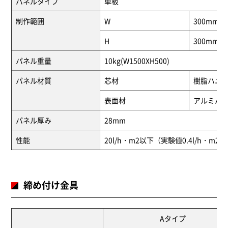
パネルタイプ
単板
制作範囲
W
300mm 
H
300mm 
パネル重量
10kg(W1500XH500)
パネル材質
芯材
樹脂ハニ
表面材
アルミパ
パネル厚み
28mm
性能
20l/h・m2以下（実験値0.4l/h・m2
締め付け金具
Aタイプ