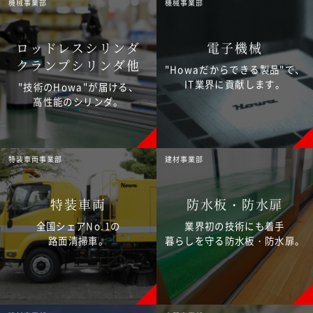
機械事業部
機械事業部
ロッドレスシリンダ
電子機械
クランプシリンダ他
"Howaだからできる製品"で、
IT業界に貢献します。
"技術のHowa"が届ける、
高性能のシリンダ。
特装車両事業部
建材事業部
特装車両
防水板・防水扉
全国シェアNo.1の
業界初の技術にも着手
路面清掃車。
暮らしを守る防水板・防水扉。