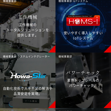
機械事業部
機械事業部 IoTシステム
工作機械
工作機械の
トータルソリューションを
使いやすく導入しやすい
提供します。
IoTシステム
機械事業部 システムインテグレーター
機械事業部
パワーチャック
業界トップレベルの
パワーチャック。
自動化技術で人手不足の解消や
品質安定を実現。