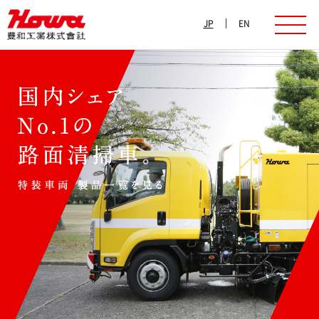
JP
EN